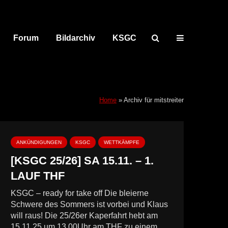
Forum
Bildarchiv
KSGC
Home
»
Archiv für mitstreiter
ANKÜNDIGUNGEN
KSGC
WETTKÄMPFE
[KSGC 25/26] SA 15.11. – 1.
LAUF THF
KSGC – ready for take off Die bleierne
Schwere des Sommers ist vorbei und Klaus
will raus! Die 25/26er Kaperfahrt hebt am
15.11.25 um 13.00Uhr am THF zu einem