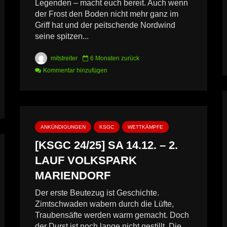
Legenden – macht euch bereit. Auch wenn
der Frost den Boden nicht mehr ganz im
Griff hat und der peitschende Nordwind
seine spitzen...
mitstreiter
6 Monaten zurück
Kommentar hinzufügen
ANKÜNDIGUNGEN
KSGC
WETTKÄMPFE
[KSGC 24/25] SA 14.12. – 2.
LAUF VOLKSPARK
MARIENDORF
Der erste Beutezug ist Geschichte.
Zimtschwaden wabern durch die Lüfte,
Traubensäfte werden warm gemacht. Doch
der Durst ist noch lange nicht gestillt. Die