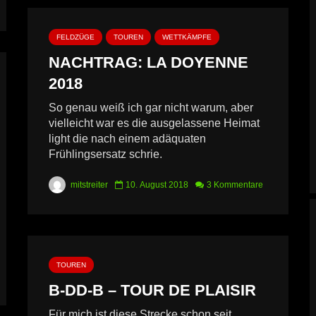
FELDZÜGE
TOUREN
WETTKÄMPFE
NACHTRAG: LA DOYENNE
2018
So genau weiß ich gar nicht warum, aber
vielleicht war es die ausgelassene Heimat
light die nach einem adäquaten
Frühlingsersatz schrie.
mitstreiter
10. August 2018
3 Kommentare
TOUREN
B-DD-B – TOUR DE PLAISIR
Für mich ist diese Strecke schon seit