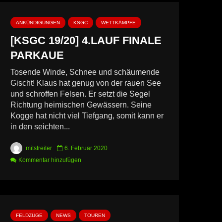
ANKÜNDIGUNGEN
KSGC
WETTKÄMPFE
[KSGC 19/20] 4.LAUF FINALE
PARKAUE
Tosende Winde, Schnee und schäumende
Gischt! Klaus hat genug von der rauen See
und schroffen Felsen. Er setzt die Segel
Richtung heimischen Gewässern. Seine
Kogge hat nicht viel Tiefgang, somit kann er
in den seichten...
mitstreiter
6. Februar 2020
Kommentar hinzufügen
FELDZÜGE
NEWS
TOUREN