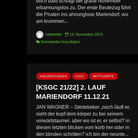
doch bald schlägt der graue November
erbarmungslos zu. Der erste Beutezug führt
die Piraten ins ahnunglose Mariendorf, wo
am krummen...
mitstreiter
13. November 2023
Kommentar hinzufügen
ANKÜNDIGUNGEN
KSGC
WETTKÄMPFE
[KSGC 21/22] 2. LAUF
MARIENDORF 11.12.21
JAN WAGNER – Störtebeker „noch läuft er,
sieht der kopf dem körper zu bei seinem
vorwärtstaumel. aber wo ist er, er selbst? in
diesen letzten blicken vom korb her oder in
den blinden schritten? ich bin der neunte...